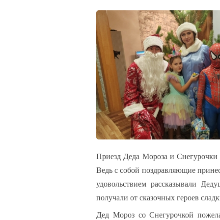
ВОЙТ
LOG IN
Логин
Пароль
Запом
Приезд Деда Мороза и Снегурочки 
Ведь с собой поздравляющие прине
Забыли па
удовольствием рассказывали Деду
получали от сказочных героев слад
Дед Мороз со Снегурочкой пожела