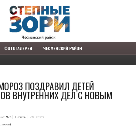
ФОТОГАЛЕРЕЯ
ЧЕСМЕНСКИЙ РАЙОН
ЗАРЕГИСТРИРОВАТЬСЯ
МОРОЗ ПОЗДРАВИЛ ДЕТЕЙ
ОВ ВНУТРЕННИХ ДЕЛ С НОВЫМ
COM_USERS_REGISTER_REQUIRED
COM_USERS_REGISTER_NAME_LABEL
*
ано:
973
Печать
Эл. почта
COM_USERS_REGISTER_USERNAME_LABEL
*
голосов)
COM_USERS_REGISTER_PASSWORD1_LABEL
*