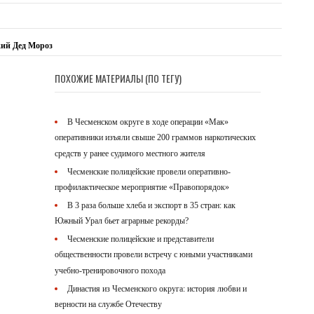
ий Дед Мороз
ПОХОЖИЕ МАТЕРИАЛЫ (ПО ТЕГУ)
В Чесменском округе в ходе операции «Мак»
оперативники изъяли свыше 200 граммов наркотических
средств у ранее судимого местного жителя
Чесменские полицейские провели оперативно-
профилактическое мероприятие «Правопорядок»
В 3 раза больше хлеба и экспорт в 35 стран: как
Южный Урал бьет аграрные рекорды?
Чесменские полицейские и представители
общественности провели встречу с юными участниками
учебно-тренировочного похода
Династия из Чесменского округа: история любви и
верности на службе Отечеству