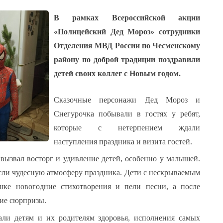
И
В рамках Всероссийской акции
OR
ЗАРЕГИСТРИРОВАТЬСЯ
COM_USERS_REGISTER_PASSWORD2_LABEL
*
«Полицейский Дед Мороз» сотрудники
COM_USERS_REGISTER_EMAIL1_LABEL
*
Отделения МВД России по Чесменскому
району по доброй традиции поздравили
COM_USERS_REGISTER_EMAIL2_LABEL
*
детей своих коллег с Новым годом.
Сказочные персонажи Дед Мороз и
Снегурочка побывали в гостях у ребят,
которые с нетерпением ждали
нить меня
наступления праздника и визита гостей.
COM_USERS_OR
Отмена
вызвал восторг и удивление детей, особенно у малышей.
сли чудесную атмосферу праздника. Дети с нескрываемым
роль?
Забыли логин?
шке новогодние стихотворения и пели песни, а после
кие сюрпризы.
ли детям и их родителям здоровья, исполнения самых