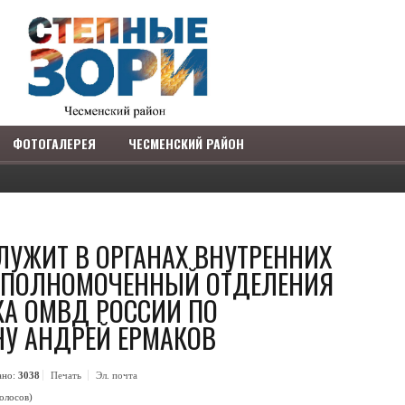
ФОТОГАЛЕРЕЯ
ЧЕСМЕНСКИЙ РАЙОН
СЛУЖИТ В ОРГАНАХ ВНУТРЕННИХ
УПОЛНОМОЧЕННЫЙ ОТДЕЛЕНИЯ
КА ОМВД РОССИИ ПО
НУ АНДРЕЙ ЕРМАКОВ
ЗАРЕГИСТРИРОВАТЬСЯ
ано:
3038
Печать
Эл. почта
голосов)
COM_USERS_REGISTER_REQUIRED