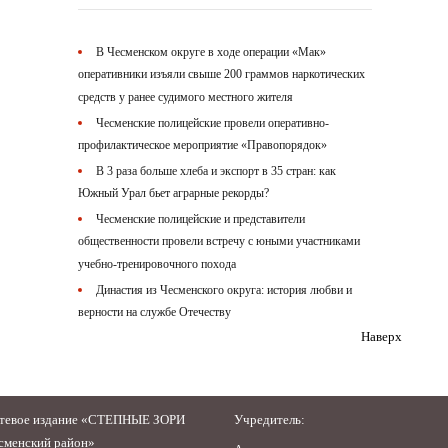
В Чесменском округе в ходе операции «Мак»
оперативники изъяли свыше 200 граммов наркотических
средств у ранее судимого местного жителя
Чесменские полицейские провели оперативно-
профилактическое мероприятие «Правопорядок»
В 3 раза больше хлеба и экспорт в 35 стран: как
Южный Урал бьет аграрные рекорды?
Чесменские полицейские и представители
общественности провели встречу с юными участниками
учебно-тренировочного похода
Династия из Чесменского округа: история любви и
верности на службе Отечеству
Наверх
тевое издание «СТЕПНЫЕ ЗОРИ
Учредитель:
сменский район»