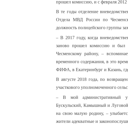
прошел комиссию, и с февраля 2012 
В те годы отделение вневедомстве
Запом
Отдела МВД России по Чесменск
должность полицейского группы зах
– В 2017 году, когда вневедомстве
Забыли па
заново прошел комиссию и был
Чесменскому району, – вспомина
временного содержания, в это врем
ФИФА, в Екатеринбург и Казань, гд
В августе 2018 года, по возвращ
участкового уполномоченного сельс
– В мой административный уч
Бускульский, Камышный и Луговой. 
на свою малую родину, – улыбаетс
жители адекватные и законопослуш