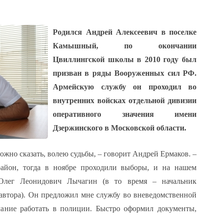
COM_USERS_REGISTER_NAME_LABEL
*
Родился Андрей Алексеевич в поселке
COM_USERS_REGISTER_USERNAME_LABEL
*
Камышный, по окончании
Цвиллингской школы в 2010 году был
COM_USERS_REGISTER_PASSWORD1_LABEL
*
призван в ряды Вооруженных сил РФ.
COM_USERS_REGISTER_PASSWORD2_LABEL
*
Армейскую службу он проходил во
COM_USERS_REGISTER_EMAIL1_LABEL
*
внутренних войсках отдельной дивизии
оперативного значения имени
COM_USERS_REGISTER_EMAIL2_LABEL
*
Дзержинского в Московской области.
И
OR
ЗАРЕГИСТРИРОВАТЬСЯ
можно сказать, волею судьбы, – говорит Андрей Ермаков. –
район, тогда в ноябре проходили выборы, и на нашем
 Олег Леонидович Лычагин (в то время – начальник
автора). Он предложил мне службу во вневедомственной
лание работать в полиции. Быстро оформил документы,
COM_USERS_OR
Отмена