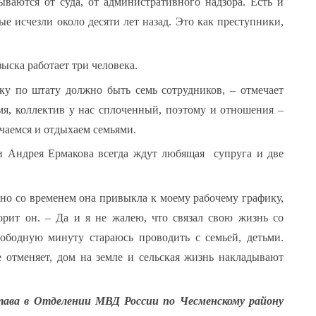
ываются от суда, от административного надзора. Есть и
ые исчезли около десяти лет назад. Это как преступники,
ыска работает три человека.
ьку по штату должно быть семь сотрудников, – отмечает
мя, коллектив у нас сплоченный, поэтому и отношения –
ечаемся и отдыхаем семьями.
и Андрея Ермакова всегда ждут любящая супруга и две
но со временем она привыкла к моему рабочему графику,
ворит он. – Да и я не жалею, что связал свою жизнь со
бодную минуту стараюсь проводить с семьей, детьми.
 отменяет, дом на земле и сельская жизнь накладывают
става в Отделении МВД России по Чесменскому району