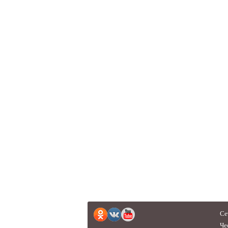
Се
Че