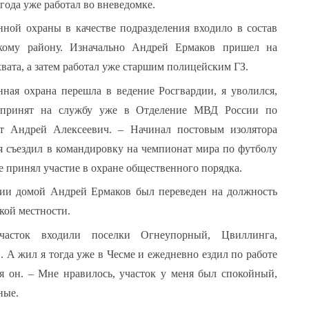
года уже работал во вневедомке.
нной охраны в качестве подразделения входило в состав
нить меня
ому району. Изначально Андрей Ермаков пришел на
вата, а затем работал уже старшим полицейским ГЗ.
нная охрана перешла в ведение Росгвардии, я уволился,
роль?
Забыли логин?
 принят на службу уже в Отделение МВД России по
ет Андрей Алексеевич. – Начинал постовым изолятора
я съездил в командировку на чемпионат мира по футболу
е принял участие в охране общественного порядка.
ении домой Андрей Ермаков был переведен на должность
кой местности.
асток входили поселки Огнеупорный, Цвиллинга,
А жил я тогда уже в Чесме и ежедневно ездил по работе
я он. – Мне нравилось, участок у меня был спокойный,
ные.