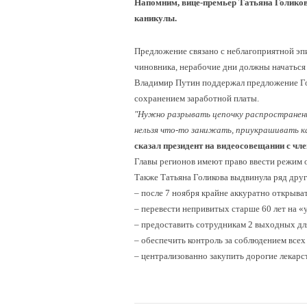
Напомним, вице-премьер Татьяна Голикова
Логин
каникулы.
Пароль
Предложение связано с неблагоприятной эп
чиновника, нерабочие дни должны начаться 
Владимир Путин поддержал предложение Го
Запом
сохранением заработной платы.
"Нужно разрывать цепочку распространения
нельзя что-то занижать, приукрашивать к
сказал президент на видеосовещании с чл
Главы регионов имеют право ввести режим 
Забыли па
Также Татьяна Голикова выдвинула ряд дру
– после 7 ноября крайне аккуратно открыва
– перевести непривитых старше 60 лет на «
– предоставить сотрудникам 2 выходных дл
– обеспечить контроль за соблюдением всех
– централизованно закупить дорогие лекарс