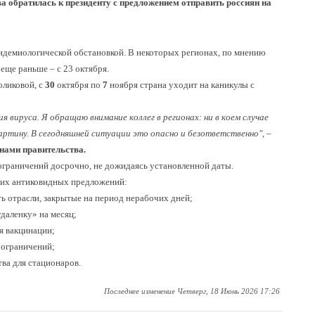
 обратилась к президенту с предложением отправить россиян на
COM_USERS_REGISTER_EMAIL1_LABEL
*
COM_USERS_REGISTER_EMAIL2_LABEL
*
идемиологической обстановкой. В некоторых регионах, по мнению
еще раньше – с 23 октября.
ликовой, с
30
октября по
7
ноября страна уходит на каникулы с
нить меня
 вируса. Я обращаю внимание коллег в регионах: ни в коем случае
артину. В сегодняшней ситуации это опасно и безответственно"
, –
енами правительства.
ограничений досрочно, не дожидаясь установленной даты.
роль?
Забыли логин?
COM_USERS_OR
Отмена
гих антиковидных предложений:
ть отрасли, закрытые на период нерабочих дней;
удаленку» на месяц;
я вакцинации;
 ограничений;
тва для стационаров.
Последнее изменение
Четверг, 18 Июнь 2026 17:26