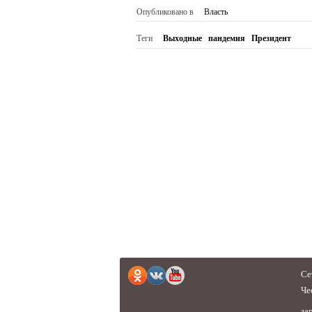
Опубликовано в
Власть
Теги
Выходные
пандемия
Президент
Се
Че
за