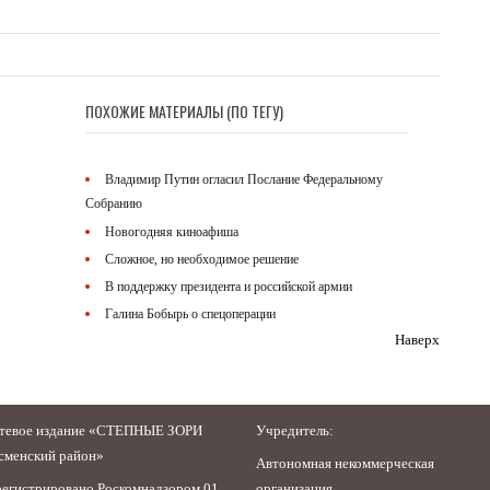
ПОХОЖИЕ МАТЕРИАЛЫ (ПО ТЕГУ)
Владимир Путин огласил Послание Федеральному
Собранию
Новогодняя киноафиша
Сложное, но необходимое решение
В поддержку президента и российской армии
Галина Бобырь о спецоперации
Наверх
тевое издание «СТЕПНЫЕ ЗОРИ
Учредитель:
сменский район»
Автономная некоммерческая
регистрировано Роскомнадзором 01
организация